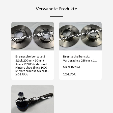
Verwandte Produkte
Bremsscheibensatz (2
Bremsscheibensatz
Stück 220mm x 10mm )
Vorderachse 238 mm x 11
Simca 1200S Vorder und
mm
Simca R2 / R3
Hinterachse Simca 1000
R1 Vorderachse Simca R2 /
261.80
€
124.95
€
R3 Hinterachse