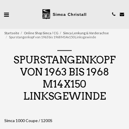
Simca Christall
Startseite
Online Shop Simca / CG
Simca Lenkung & Vorderachse
Spurstangenkopf von 1963 bis 1968 M14x150 Linksgewinde
SPURSTANGENKOPF
VON 1963 BIS 1968
M14X150
LINKSGEWINDE
Simca 1000 Coupe / 1200S