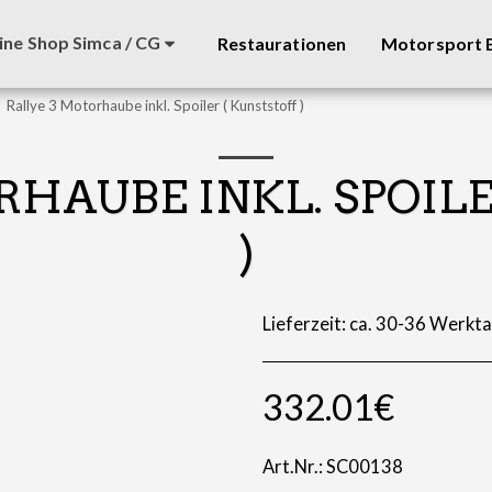
ine Shop Simca / CG
Restaurationen
Motorsport B
Rallye 3 Motorhaube inkl. Spoiler ( Kunststoff )
RHAUBE INKL. SPOILE
)
Lieferzeit: ca. 30-36 Werkt
332.01
€
Art.Nr.:
SC00138