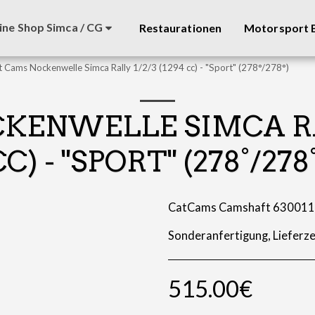
ine Shop Simca / CG
Restaurationen
Motorsport B
t Cams Nockenwelle Simca Rally 1/2/3 (1294 cc) - "Sport" (278°/278°)
KENWELLE SIMCA RALL
C) - "SPORT" (278°/278
CatCams Camshaft 63001
Sonderanfertigung, Lieferze
515.00
€